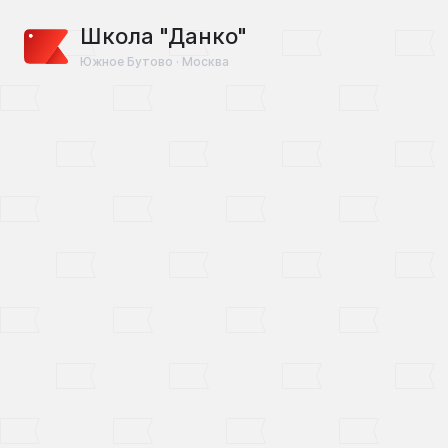
Школа "Данко"
Южное Бутово · Москва